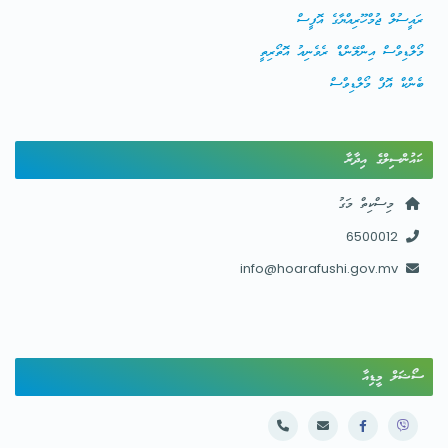
ރައީސުލް ޖުމްހޫރިއްޔާގެ އޮފީސް
މޯލްޑިވްސް އިންލޭންޑް ރެވެނިއު އޮތޯރިތީ
ބެންކް އޮފް މޯލްޑިވްސް
ކައުންސިލްގެ އިދާރާ
މިސްކިތް މަގު
6500012
info@hoarafushi.gov.mv
ސޯޝަލް މީޑިއާ