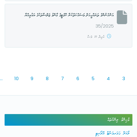
އަންހެނުންގެ ތަރައްގީއަށް މަސައްކަތްކުރާ ކޮމެޓީގެ ޢާންމު ޖަލްސާތަކުގެ ޔައުމިއްޔާ
35/2025
ކުރިން 10 މަސް
...
10
9
8
7
6
5
4
3
މުހިންމު ލިންކުތައް
ލޯކަލް ގަވަރމަންޓް އޮތޯރިޓީ