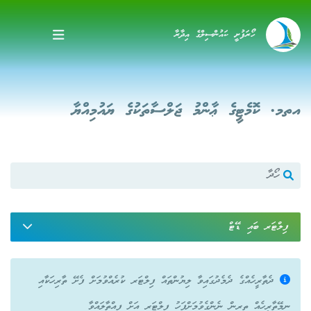
ހޯރަފުށީ ކައުންސިލްގެ އިދާރާ
އތމ. ކޮމެޓީގެ ޢާންމު ޖަލްސާތަކުގެ ޔައުމިއްޔާ
ފިލްޓަރ ބައި ޑޭޓް
ދެތާރީހެއްގެ ދެމެދުގައިވާ ލިޔުންތައް ފިލްޓަރ ކުރެއްވުމަށް ފެށޭ ތާރިހަކާއި
ނިމޭތާރީހެއް ތިރިން ނެންގެވުމަށްފަހު ފިލްޓަރ އަށް ފިއްތާލައްވާ