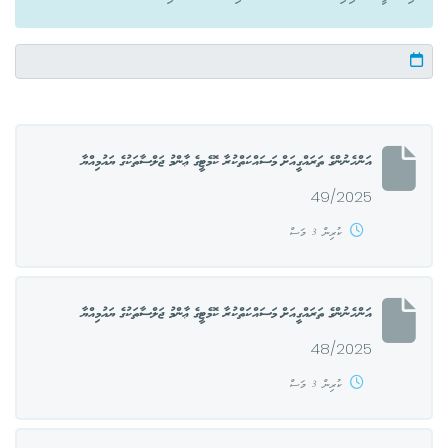
އަންހެނުންގެ ތަރައްގީއަށް މަސައްކަތްކުރާ ކޮމެޓީގެ ޢާންމު ޖަލްސާތަކުގެ ޔައުމިއްޔާ
49/2025
ކުރިން 3 މަސް
އަންހެނުންގެ ތަރައްގީއަށް މަސައްކަތްކުރާ ކޮމެޓީގެ ޢާންމު ޖަލްސާތަކުގެ ޔައުމިއްޔާ
48/2025
ކުރިން 3 މަސް