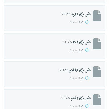
އާބާދީ ރިޕޯޓް އެޕްރީލް 2025
ކުރިން 11 މަސް
އާބާދީ ރިޕޯޓް މާރޗް 2025
ކުރިން 11 މަސް
އާބާދީ ރިޕޯޓް ފެބުރުއަރީ 2025
ކުރިން 11 މަސް
އާބާދީ ރިޕޯޓް ޖެނުއަރީ 2025
ކުރިން 11 މަސް