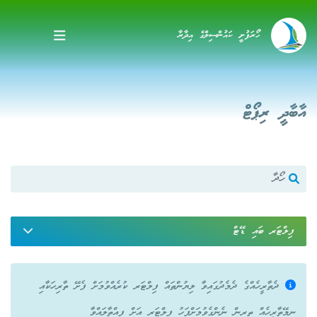
ހޯރަފުށީ ކައުންސިލްގެ އިދާރާ
އާބާދީ ރިޕޯޓް
ފިލްޓަރ ބައި ޑޭޓް
ދެތާރީހެއްގެ ދެމެދުގައިވާ ލިޔުންތައް ފިލްޓަރ ކުރެއްވުމަށް ފެށޭ ތާރިހަކާއި
ނިމޭތާރީހެއް ތިރިން ނެންގެވުމަށްފަހު ފިލްޓަރ އަށް ފިއްތާލައްވާ