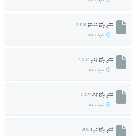
ކުރިން 1 އަހަރު
އާބާދީ ރިޕޯޓް އޮގަސްޓް 2024
ކުރިން 1 އަހަރު
އާބާދީ ރިޕޯޓް ޖުލައި 2024
ކުރިން 1 އަހަރު
އާބާދީ ރިޕޯޓް ޖޫން 2024
ކުރިން 1 އަހަރު
އާބާދީ ރިޕޯޓް މެއި 2024