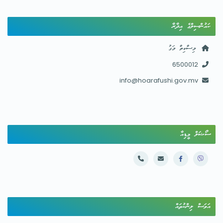
ކައުންސިލްގެ އިދާރާ
މިސްކިތް މަގު
6500012
info@hoarafushi.gov.mv
ސޯޝަލް މީޑިއާ
އަވަސް ލިންކުތައް