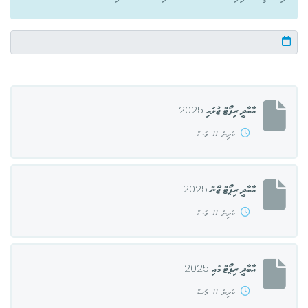
އާބާދީ ރިޕޯޓް ޖުލައި 2025
ކުރިން 11 މަސް
އާބާދީ ރިޕޯޓް ޖޫން 2025
ކުރިން 11 މަސް
އާބާދީ ރިޕޯޓް މެއި 2025
ކުރިން 11 މަސް