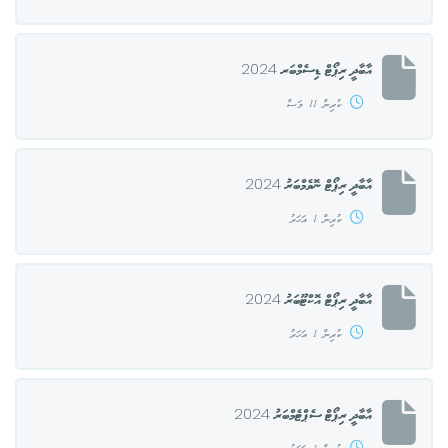
އާބާދީ ރިޕޯޓް ޑިސެމްބަރ 2024
ކުރިން 11 މަސް
އާބާދީ ރިޕޯޓް ނޮވެމްބަރު 2024
ކުރިން 1 އަހަރު
އާބާދީ ރިޕޯޓް އޮކްޓޫބަރު 2024
ކުރިން 1 އަހަރު
އާބާދީ ރިޕޯޓް ސެޕްޓެމްބަރު 2024