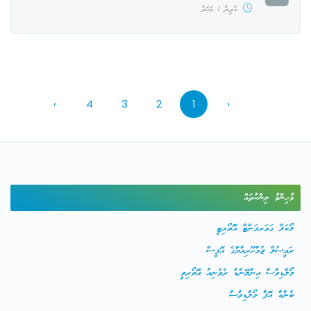
ކުރިން 1 އަހަރު
›
4
3
2
1
‹
މުހިންމު ލިންކުތައް
ލޯކަލް ގަވަރމަންޓް އޮތޯރިޓީ
ރައީސުލް ޖުމްހޫރިއްޔާގެ އޮފީސް
މޯލްޑިވްސް އިންލޭންޑް ރެވެނިއު އޮތޯރިތީ
ބެންކް އޮފް މޯލްޑިވްސް