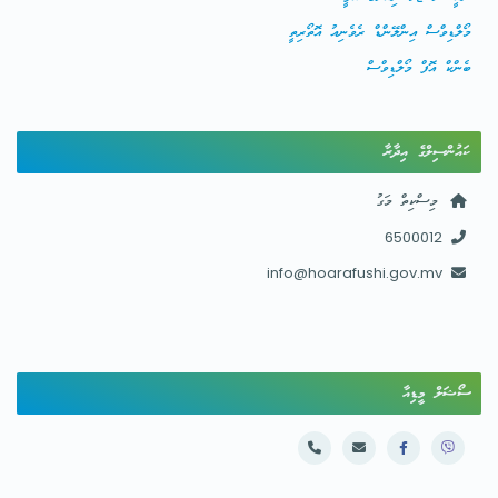
މޯލްޑިވްސް އިންލޭންޑް ރެވެނިއު އޮތޯރިތީ
ބެންކް އޮފް މޯލްޑިވްސް
ކައުންސިލްގެ އިދާރާ
މިސްކިތް މަގު
6500012
info@hoarafushi.gov.mv
ސޯޝަލް މީޑިއާ