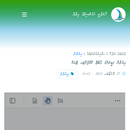
ހޯރަފުށީ ކައުންސިލްގެ އިދާރާ
ފުރަތަމަ ސަފްހާ
ޝާއިރުކުރުންތައް
އިއުލާން
އިއުލާން (ބީލަން) ގާބޭޖް ކޮމްޕެކްޓަރ ޓްރަކް
27 އޮކްޓޯބަރ 2025 - 14:42
އިއުލާން