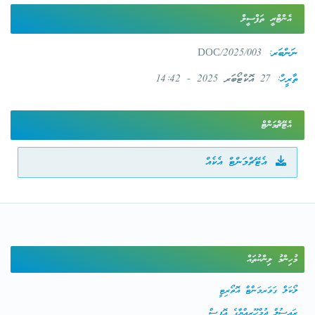
އެންޓްރީ ތަފްސީލް
ނަންބަރ:
DOC/2025/003
ތާރީހް:
27 އޮކްޓޯބަރ 2025 - 14:42
އެޓޭޗްމަންޓް
އެޓޭޗްމަންޓް އެކެއް
މުހިންމު ލިންކުތައް
ލޯކަލް ގަވަރމަންޓް އޮތޯރިޓީ
ރައީސުލް ޖުމްހޫރިއްޔާގެ އޮފީސް